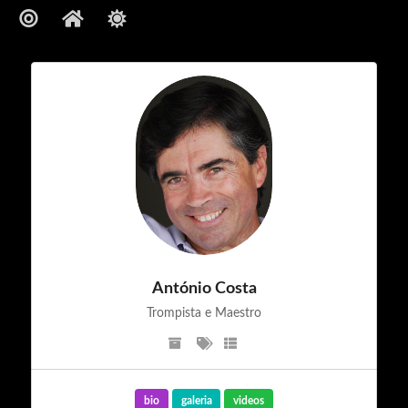
Bio
António Costa
trompista e Maestro
António Costa
Trompista e Maestro
bio
galeria
videos