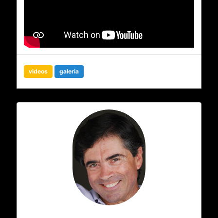
Youtube
ver canal do
Nasceu em Alvarenga, Arouca. O seu interesse pela
música começou aos nove anos de idade na Banda
Filarmónica de Santa Cruz de Alvarenga. Estudou no
videos
galeria
Conservatório Nacional de Lisboa, tendo como
orientador na disciplina de Trompa o Professor
Adácio Pestana.
Em 1976 representou Portugal na Orquestra
Internacional da Juventude na Bélgica.
Foi 1º trompa solista na Orquestra Sinfónica da
Radiodifusão Portuguesa, com a qual se apresentou,
por diversas vezes, como concertista.
Realizou diversas gravações e transmissões diretas
de concertos para a RDP - Antena 2, RTP1, RTP2 e
RTP-Açores;
Foi professor de Trompa no Conservatório Nacional
de Lisboa e na Escola Profissional de Artes da Beira