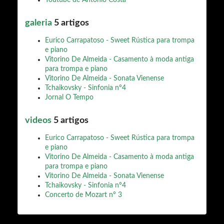
Interior (Covilhã).
A convite do Maestro Cláudio Scimone, integrou a
galeria
5 artigos
Orquestra “I Solisti Veneti” para a realização de
concertos nas cidades de Pádua e Veneza, bem
Eurico Carrapatoso - Sweet Rústica para trompa
como para a gravação em CD da Ópera Zelmira de
e piano
Rossini (Editora Erato).
Vitorino De Almeida - Casamento à moda antiga
para trompa e piano
Em colaboração com o Maestro António Vitorino
Vitorino De Almeida - Sonata Vienense
d’Almeida, criou um grupo de música de câmara,
Tchaikovsky - Sinfonia nº4
apresentando várias obras em 1ª audição,
Jornal O Tempo
nomeadamente algumas que lhe foram dedicadas.
videos
5 artigos
Com o Quinteto “Solistas de Lisboa” gravou em CD
obras de compositores portugueses do século XX
Eurico Carrapatoso - Sweet Rústica para trompa
(editoras Numérica e Portugalsom).
e piano
Vitorino De Almeida - Casamento à moda antiga
Para a coletânea “Música de Câmara de António
para trompa e piano
Vitorino d’Almeida” gravou, entre outras obras, a
Vitorino De Almeida - Sonata Vienense
Sonata Vienense para Trompa e Piano, obra esta
Tchaikovsky - Sinfonia nº4
estreada em Viena (Musikverein) e que lhe foi
Concerto de Mozart nº 3
dedicada pelo autor.
Com Ana Ferraz e Gabriela Canavilhas gravou para a
Movieplay o CD “Vocalizos”… Música Portuguesa do