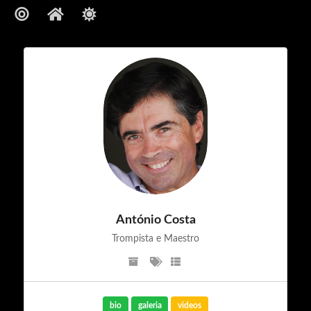
Bio
António Costa
trompista e Maestro
António Costa
Trompista e Maestro
bio
galeria
videos